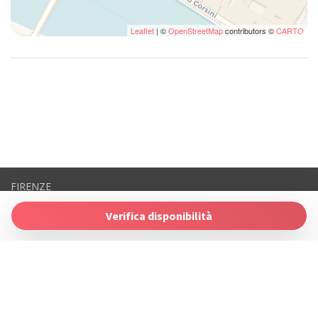
Leaflet
| ©
OpenStreetMap
contributors ©
CARTO
FIRENZE
info@florenceconcierge.info
- 339 2604269
Verifica disponibilità
Powered by